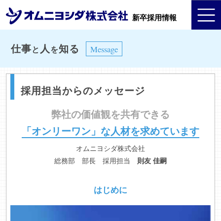
新卒採用情報
仕事
人
知る
Message
と
を
採用担当からのメッセージ
弊社の価値観を共有できる
「オンリーワン」な人材を求めています
オムニヨシダ株式会社
総務部 部長 採用担当
則友 佳嗣
はじめに