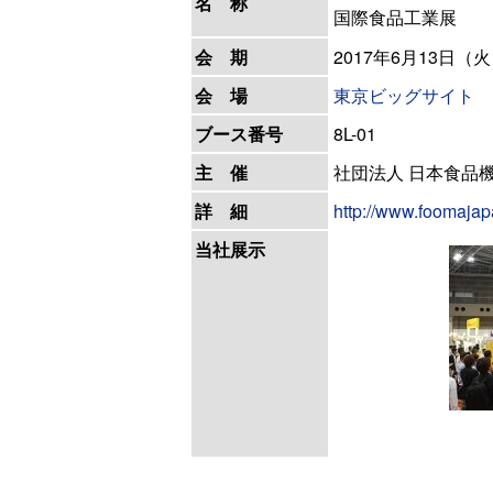
名 称
国際食品工業展
会 期
2017年6月13日（
会 場
東京ビッグサイト
ブース番号
8L-01
主 催
社団法人 日本食品
詳 細
http://www.foomajap
当社展示