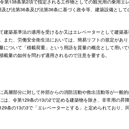
り令第138条第2項で指定される工作物としての観光用の乗用エ
項及び法第36条及び法第36条に基づく政令等、建築設備とし
て建築基準法の適用を受けるか又はエレベーターとして建築基
。また、労働安全衛生法においては、簡易リフトの規定があり、
量について「積載荷重」という用語を質量の概念として用いて
積載量の如何を問わず適用されるので注意を要する。
に高層部分に対して外部からの消防活動や救出活動等が一般的
には、令第129条の13の2で定める建築物を除き、非常用の
129条の13の3で「エレベーターとする」と定められており、