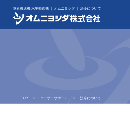
Skip
垂直搬送機 水平搬送機 ｜ オムニヨシダ ｜ 法令について
to
content
TOP
＞
ユーザーサポート
＞
法令について