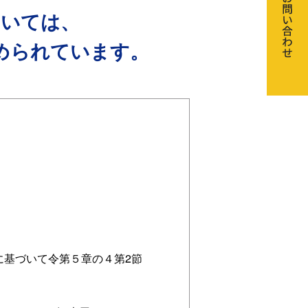
ついては、
められています。
に基づいて令第５章の４第2節