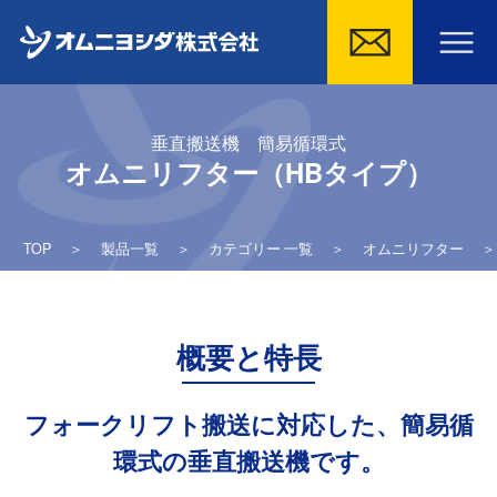
Skip
to
垂直搬送機 簡易循環式
content
オムニリフター（HBタイプ）
TOP
＞
製品一覧
＞
カテゴリー 一覧
＞
オムニリフター
概要と特長
フォークリフト搬送に対応した、簡易循
環式の垂直搬送機です。