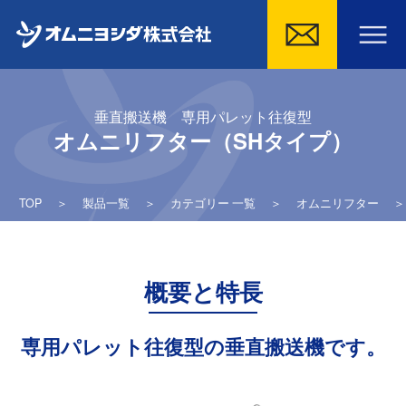
Skip
to
垂直搬送機 専用パレット往復型
content
オムニリフター（SHタイプ）
TOP
＞
製品一覧
＞
カテゴリー 一覧
＞
オムニリフター
概要と特長
専用パレット往復型の垂直搬送機です。