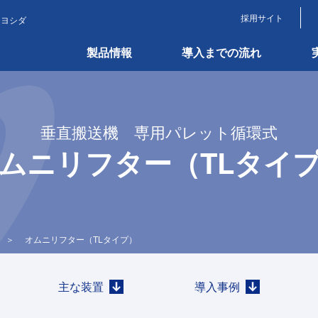
採用サイト
ニヨシダ
製品情報
導入までの流れ
垂直搬送機 専用パレット循環式
ムニリフター（TLタイ
＞
オムニリフター（TLタイプ）
主な装置
導入事例