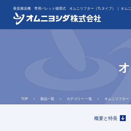
Skip
垂直搬送機 専用パレット循環式 オムニリフター（TLタイプ） ｜ オム
to
content
オ
TOP
＞
製品一覧
＞
カテゴリー 一覧
＞
オムニリフター
概要と特長