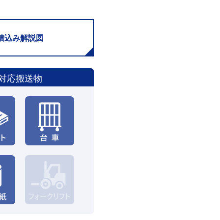
積込み解説図
対応搬送物