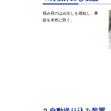
積み荷のはみ出しを感知し、事
故を未然に防ぐ。
2.自動送り込み装置