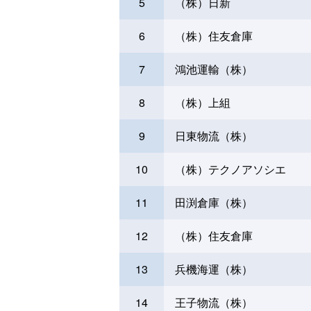
5
（株）日新
6
（株）住友倉庫
7
鴻池運輸（株）
8
（株）上組
9
日東物流（株）
10
（株）テクノアソシエ
11
田渕倉庫（株）
12
（株）住友倉庫
13
兵機海運（株）
14
王子物流（株）