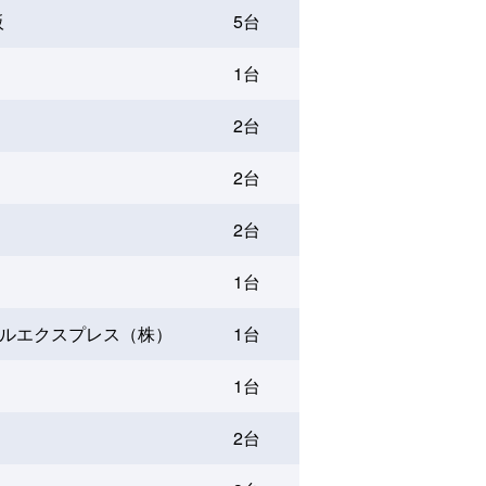
阪
5台
1台
2台
2台
2台
1台
ルエクスプレス（株）
1台
1台
2台