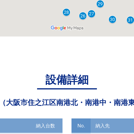
設備詳細
（大阪市住之江区南港北・南港中・南港
納入台数
No.
納入先