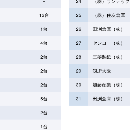
–
24
（株）ランテック
12台
25
（株）住友倉庫
1台
26
田渕倉庫（株）
4台
27
センコー（株）
2台
28
三菱製紙（株）
2台
29
GLP大阪
2台
30
加藤産業（株）
5台
31
田渕倉庫（株）
2台
1台