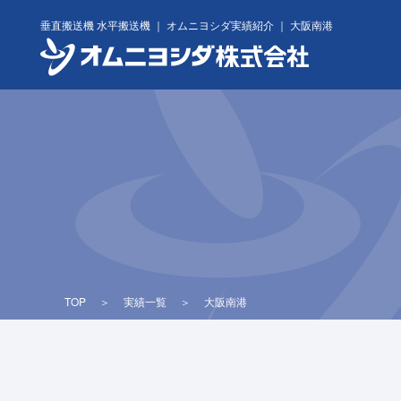
Skip
垂直搬送機 水平搬送機 ｜ オムニヨシダ実績紹介 ｜ 大阪南港
to
content
TOP
＞
実績一覧
＞
大阪南港