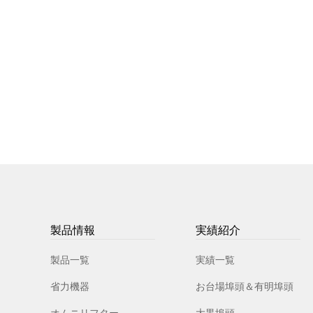
製品情報
実績紹介
製品一覧
実績一覧
省力機器
お台場埠頭＆有明埠頭
オムニリフター
大黒埠頭