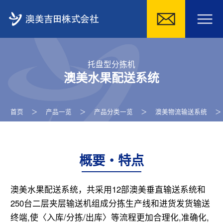
Skip
to
托盘型分拣机
content
澳美水果配送系统
首页
＞
产品一览
＞
产品分类一览
＞
澳美物流输送系统
概要・特点
澳美水果配送系统，共采用12部澳美垂直输送系统和
250台二层夹层输送机组成分拣生产线和进货发货输送
终端,使〈入库/分拣/出库〉等流程更加合理化,准确化,