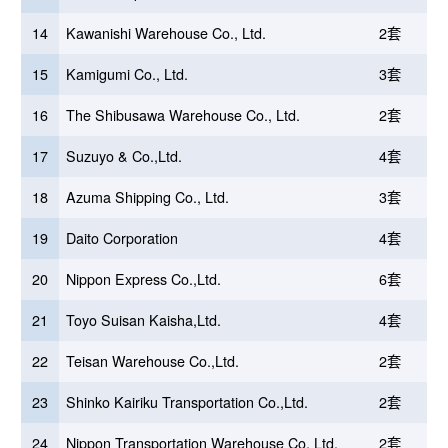
14
Kawanishi Warehouse Co., Ltd.
2套
15
Kamigumi Co., Ltd.
3套
16
The Shibusawa Warehouse Co., Ltd.
2套
17
Suzuyo & Co.,Ltd.
4套
18
Azuma Shipping Co., Ltd.
3套
19
Daito Corporation
4套
20
Nippon Express Co.,Ltd.
6套
21
Toyo Suisan Kaisha,Ltd.
4套
22
Teisan Warehouse Co.,Ltd.
2套
23
Shinko Kairiku Transportation Co.,Ltd.
2套
24
Nippon Transportation Warehouse Co. Ltd.
2套