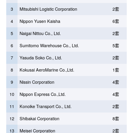
3
Mitsubishi Logistic Corporation
2套
4
Nippon Yusen Kaisha
6套
5
Naigai Nittou Co., Ltd.
2套
6
Sumitomo Warehouse Co., Ltd.
5套
7
Yasuda Soko Co., Ltd.
2套
8
Kokusai AeroMarine Co.,Ltd.
1套
9
Nissin Corporation
4套
10
Nippon Express Co.,Ltd.
4套
11
Konoike Transport Co., Ltd.
2套
12
Shibakai Corporation
8套
13
Meisei Corporation
2套