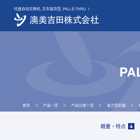
Skip
托盘自动交换机, 叉车装货型, PALLE-THRU Ⅰ
to
content
PA
首页
＞
产品一览
＞
产品分类一览
＞
省力型机器
＞
概要・特点