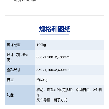
规格和图纸
容许载重
100kg
尺寸（宽×长×
800×1,100×2,400mm
高）
叠起尺寸
350×1,100×2,400mm
自重
约60kg
移动：设置4个固定脚轮、活动自由、2个刹
功能
车
叉车导槽：销子方式