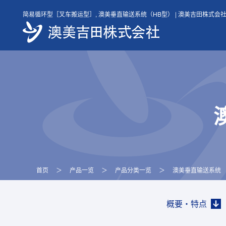
Skip
简易循环型［叉车搬运型］, 澳美垂直输送系统（HB型） | 澳美吉田株式会
to
content
首页
＞
产品一览
＞
产品分类一览
＞
澳美垂直输送系统
概要・特点