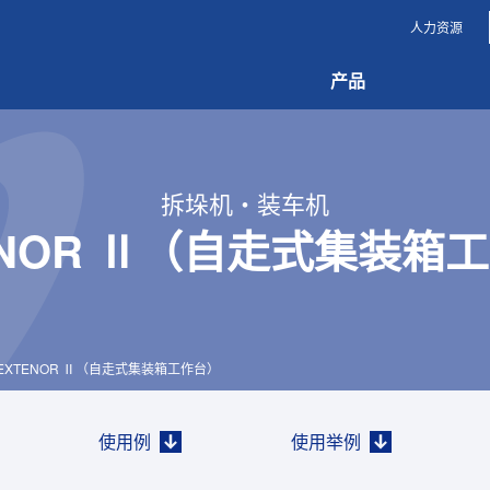
人力资源
产品
拆垛机・装车机
ENOR Ⅱ（自走式集装箱
EXTENOR Ⅱ（自走式集装箱工作台）
使用例
使用举例