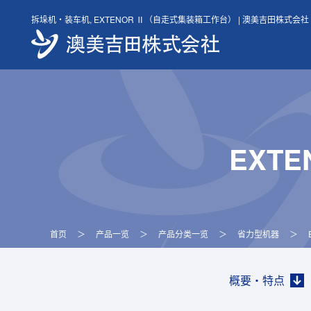
Skip
拆垛机・装车机, EXTENOR Ⅱ（自走式集装箱工作台） | 澳美吉田株式会社
to
content
EXT
首页
＞
产品一览
＞
产品分类一览
＞
省力型机器
＞
概要・特点